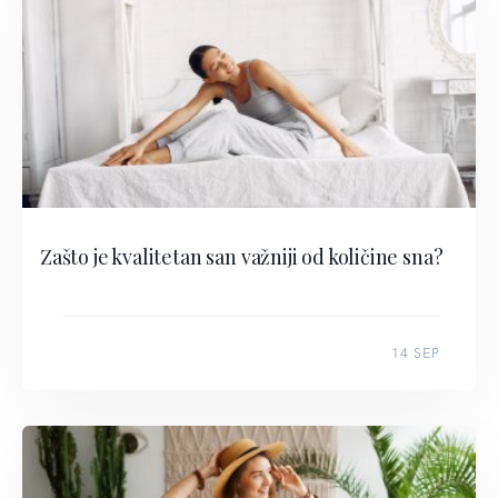
Zašto je kvalitetan san važniji od količine sna?
14 SEP