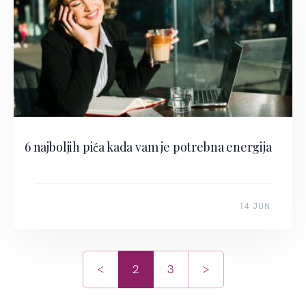
6 najboljih pića kada vam je potrebna energija
14 JUN
<
2
3
>