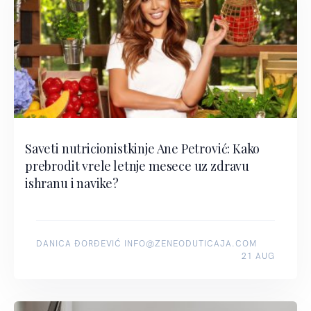
Saveti nutricionistkinje Ane Petrović: Kako
prebrodit vrele letnje mesece uz zdravu
ishranu i navike?
DANICA ĐORĐEVIĆ INFO@ZENEODUTICAJA.COM
21 AUG