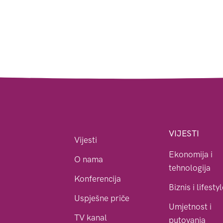
VIJESTI
Vijesti
Ekonomija i
O nama
tehnologija
Konferencija
Biznis i lifesty
Uspješne priče
Umjetnost i
TV kanal
putovanja