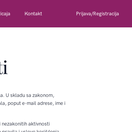
icaja
Kontakt
Prijava/Registracija
ti
ika. U skladu sa zakonom,
a, poput e-mail adrese, ime i
i nezakonitih aktivnosti
 pravila i uslove korišćenja