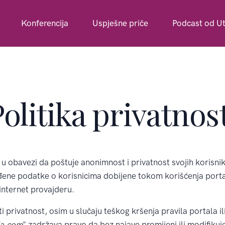
Konferencija
Uspješne priče
Podcast od Ut
olitika privatnos
e u obavezi da poštuje anonimnost i privatnost svojih korisn
đene podatke o korisnicima dobijene tokom korišćenja portal
internet provajderu.
i privatnost, osim u slučaju teškog kršenja pravila portala il
ja.com
" zadržava pravo da bez najave promijeni ili modifikuje