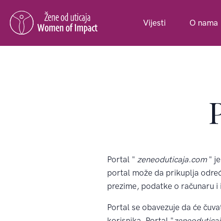
Vijesti
O nama
P
Portal "
zeneoduticaja.com
" j
portal može da prikuplja odre
prezime, podatke o računaru i 
Portal se obavezuje da će čuvat
korisnika. Portal "
zeneodutica