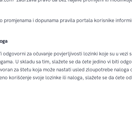
 o promjenama i dopunama pravila portala korisnike informis
loga
i odgovorni za očuvanje povjerljivosti lozinki koje su u vezi 
lugama. U skladu sa tim, slažete se da ćete jedino vi biti odg
voran za štetu koja može nastati usled zloupotrebe naloga od
eno korišćenje svoje lozinke ili naloga, slažete se da ćete o