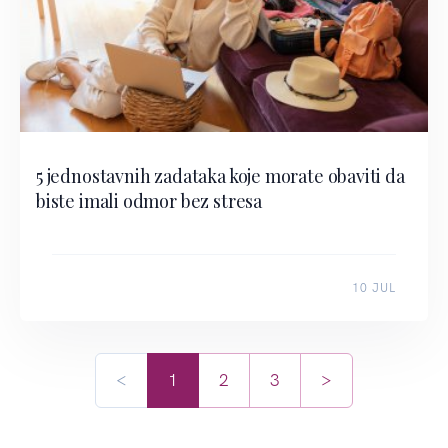
5 jednostavnih zadataka koje morate obaviti da
biste imali odmor bez stresa
10 JUL
<
1
2
3
>