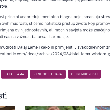
uštva.
 ovi principi unapređuju mentalno blagostanje, smanjuju stres
ih mudrosti, stičemo holistički pristup životu koji promov
primjena ovih jednostavnih, ali moćnih savjeta može značajno 
ći nas na važnost balansa i harmonije.
mudrosti Dalaj Lame i kako ih primijeniti u svakodnevnom ži
heatlantic.com/ideas/archive/2024/03/dalai-lama-wisdom-g
DALAJ LAMA
ZENE OD UTICAJA
CETRI MUDROSTI
sti