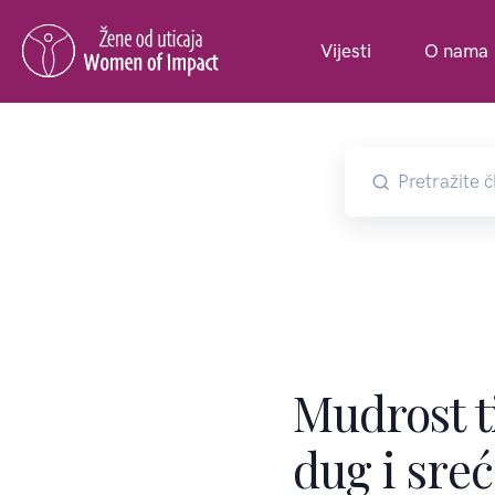
Vijesti
O nama
Mudrost t
dug i sreć