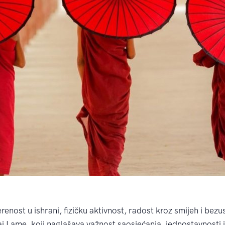
renost u ishrani, fizičku aktivnost, radost kroz smijeh i bezu
aj Lame, koji naglašava važnost saosjećanja, jednostavnosti i