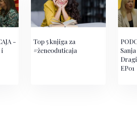
AJA -
Top 5 knjiga za
PODC
 i
#ženeoduticaja
Sanja 
Dragi
EP01