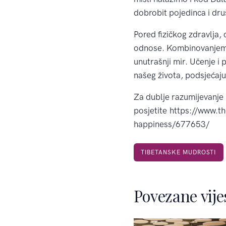
dobrobit pojedinca i dr
Pored fizičkog zdravlja,
odnose. Kombinovanjem ov
unutrašnji mir. Učenje i 
našeg života, podsjećaju
Za dublje razumijevanje 
posjetite https://www.t
happiness/677653/
TIBETANSKE MUDROSTI
Povezane vije