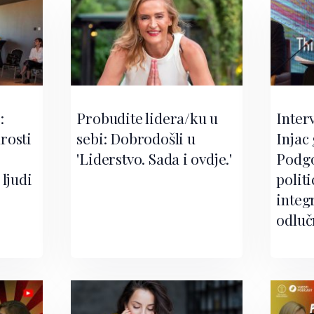
:
Probudite lidera/ku u
Inter
rosti
sebi: Dobrodošli u
Injac
i
'Liderstvo. Sada i ovdje.'
Podgo
ljudi
politi
integr
odluč