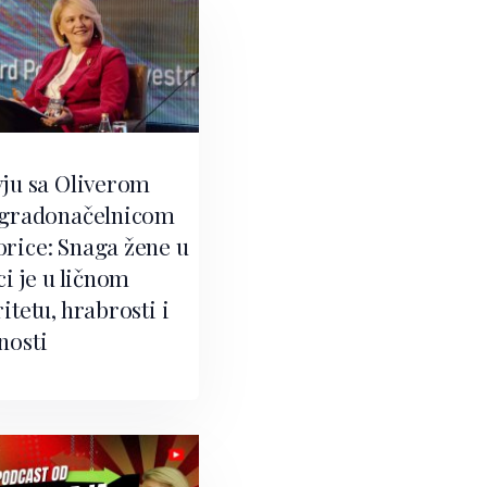
vju sa Oliverom
 gradonačelnicom
rice: Snaga žene u
ci je u ličnom
itetu, hrabrosti i
nosti