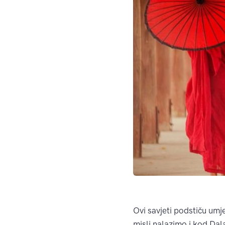
Ovi savjeti podstiču umje
misli nalazimo i kod Dal