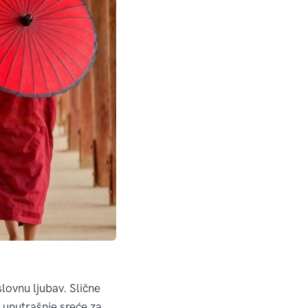
slovnu ljubav. Slične
 unutrašnje sreće za