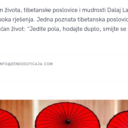
m života, tibetanske poslovice i mudrosti Dalaj 
oka rješenja. Jedna poznata tibetanska poslovica
ećan život: "Jedite pola, hodajte duplo, smijte se 
 INFO@ZENEODUTICAJA.COM