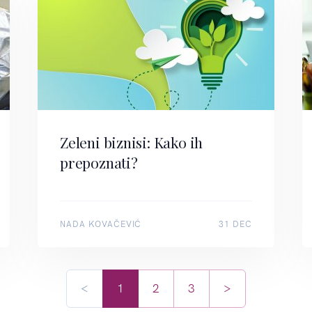
Zeleni biznisi: Kako ih
prepoznati?
NADA KOVAČEVIĆ
31 DEC
<
1
2
3
>