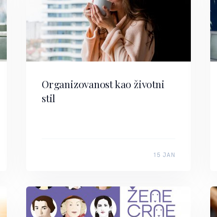
Organizovanost kao životni
stil
15 JAN