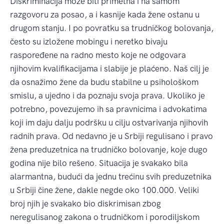
Diskriminacija može biti primetna i na samom
razgovoru za posao, a i kasnije kada žene ostanu u
drugom stanju. I po povratku sa trudničkog bolovanja,
često su izložene mobingu i neretko bivaju
raspoređene na radno mesto koje ne odgovara
njihovim kvalifikacijama i slabije je plaćeno. Naš cilj je
da osnažimo žene da budu stabilne u psihološkom
smislu, a ujedno i da poznaju svoja prava. Ukoliko je
potrebno, povezujemo ih sa pravnicima i advokatima
koji im daju dalju podršku u cilju ostvarivanja njihovih
radnih prava. Od nedavno je u Srbiji regulisano i pravo
žena preduzetnica na trudničko bolovanje, koje dugo
godina nije bilo rešeno. Situacija je svakako bila
alarmantna, budući da jednu trećinu svih preduzetnika
u Srbiji čine žene, dakle negde oko 100.000. Veliki
broj njih je svakako bio diskrimisan zbog
neregulisanog zakona o trudničkom i porodiljskom