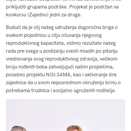
priključiti grupama podrške. Projekat je podržan na
konkursu (Zajedno) jedni za druge.
Budući da je cilj našeg udruženja dugoročna briga o
svakom pojedinicu u cilju očuvanja njegovog
reproduktivnog kapaciteta, vidimo rezultate našeg
rada pre svega u podizanju svesti mladih po pitanju
vrednovanja svog reproduktivnog zdravlja, velikom
broju rođenih beba zahvaljujući našim projektima,
posebno projektu NISI SAMA, kao i aktiviranje šire
zajednice da u svom neposrednom okruženju brinu o
potrebama trudnica i socijalno ugroženih roditelja.