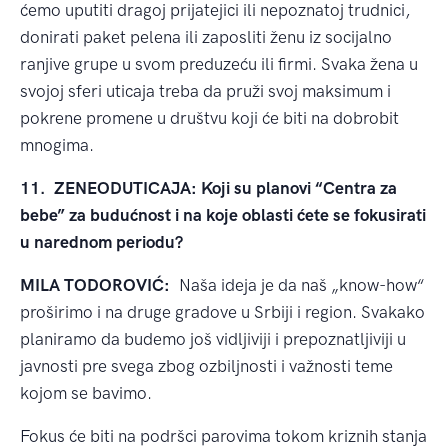
ćemo uputiti dragoj prijatejici ili nepoznatoj trudnici,
donirati paket pelena ili zaposliti ženu iz socijalno
ranjive grupe u svom preduzeću ili firmi. Svaka žena u
svojoj sferi uticaja treba da pruži svoj maksimum i
pokrene promene u društvu koji će biti na dobrobit
mnogima.
11.
ZENEODUTICAJA: Koji su planovi “Centra za
bebe” za budućnost i na koje oblasti ćete se fokusirati
u narednom periodu?
MILA TODOROVIĆ:
Naša ideja je da naš „know-how“
proširimo i na druge gradove u Srbiji i region. Svakako
planiramo da budemo još vidljiviji i prepoznatljiviji u
javnosti pre svega zbog ozbiljnosti i važnosti teme
kojom se bavimo.
Fokus će biti na podršci parovima tokom kriznih stanja