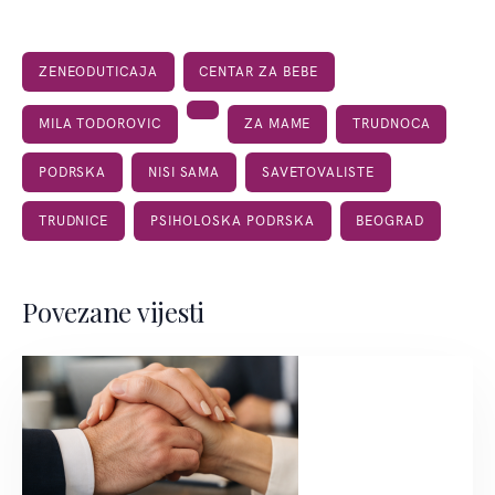
ZENEODUTICAJA
CENTAR ZA BEBE
MILA TODOROVIC
ZA MAME
TRUDNOCA
PODRSKA
NISI SAMA
SAVETOVALISTE
TRUDNICE
PSIHOLOSKA PODRSKA
BEOGRAD
Povezane vijesti