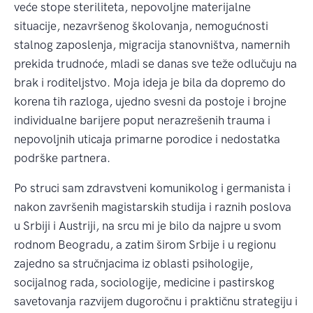
veće stope steriliteta, nepovoljne materijalne
situacije, nezavršenog školovanja, nemogućnosti
stalnog zaposlenja, migracija stanovništva, namernih
prekida trudnoće, mladi se danas sve teže odlučuju na
brak i roditeljstvo. Moja ideja je bila da dopremo do
korena tih razloga, ujedno svesni da postoje i brojne
individualne barijere poput nerazrešenih trauma i
nepovoljnih uticaja primarne porodice i nedostatka
podrške partnera.
Po struci sam zdravstveni komunikolog i germanista i
nakon završenih magistarskih studija i raznih poslova
u Srbiji i Austriji, na srcu mi je bilo da najpre u svom
rodnom Beogradu, a zatim širom Srbije i u regionu
zajedno sa stručnjacima iz oblasti psihologije,
socijalnog rada, sociologije, medicine i pastirskog
savetovanja razvijem dugoročnu i praktičnu strategiju i