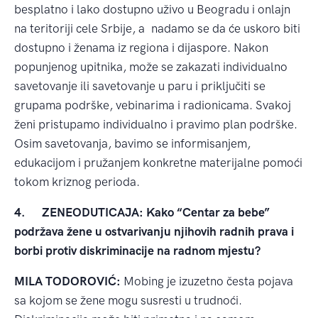
besplatno i lako dostupno uživo u Beogradu i onlajn
na teritoriji cele Srbije, a nadamo se da će uskoro biti
dostupno i ženama iz regiona i dijaspore. Nakon
popunjenog upitnika, može se zakazati individualno
savetovanje ili savetovanje u paru i priključiti se
grupama podrške, vebinarima i radionicama. Svakoj
ženi pristupamo individualno i pravimo plan podrške.
Osim savetovanja, bavimo se informisanjem,
edukacijom i pružanjem konkretne materijalne pomoći
tokom kriznog perioda.
4.
ZENEODUTICAJA: Kako “Centar za bebe”
podržava žene u ostvarivanju njihovih radnih prava i
borbi protiv diskriminacije na radnom mjestu?
MILA TODOROVIĆ:
Mobing je izuzetno česta pojava
sa kojom se žene mogu susresti u trudnoći.