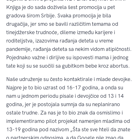
Knjiga je do sada doživela šest promocija u pet
gradova širom Srbije. Svaka promocija je bila
drugačija, jer smo se bavili različitim temama od
tinejdžerske trudnoće, dileme između karijere i
roditeljstva, izazovima rađanja deteta u vreme
pandemije, rađanja deteta sa nekim vidom atipičnosti.
Pojednako važne i dirljive su ispovesti mama i jednog
tate koji su se suočili sa gubitkom bebe kroz abortus.
Naše udruženje su često kontaktirale i mlade devojke.
Najpre je to bio uzrast od 16-17 godina, a onda su
nam u jednom periodu pisale i devojčice od 13 i 14
godina, jer je postojala sumnja da su neplanirano
ostale trudne. Za nas je to bio znak da osmislimo i
implementiramo pilot projekat namenjen mladima od
13-19 godina pod nazivom „Šta ste sve hteli da znate
o partnerskim odnosima, a da Google nije znao da