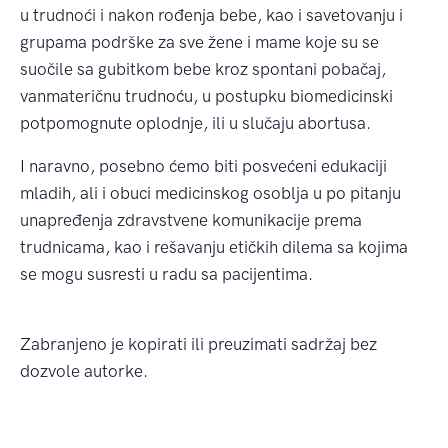
u trudnoći i nakon rođenja bebe, kao i savetovanju i
grupama podrške za sve žene i mame koje su se
suočile sa gubitkom bebe kroz spontani pobačaj,
vanmateričnu trudnoću, u postupku biomedicinski
potpomognute oplodnje, ili u slučaju abortusa.
I naravno, posebno ćemo biti posvećeni edukaciji
mladih, ali i obuci medicinskog osoblja u po pitanju
unapređenja zdravstvene komunikacije prema
trudnicama, kao i rešavanju etičkih dilema sa kojima
se mogu susresti u radu sa pacijentima.
Zabranjeno je kopirati ili preuzimati sadržaj bez
dozvole autorke.