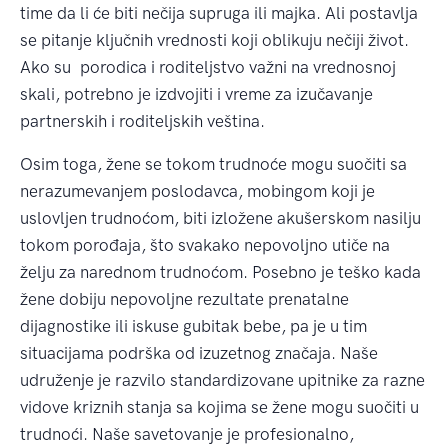
time da li će biti nečija supruga ili majka. Ali postavlja
se pitanje ključnih vrednosti koji oblikuju nečiji život.
Ako su porodica i roditeljstvo važni na vrednosnoj
skali, potrebno je izdvojiti i vreme za izučavanje
partnerskih i roditeljskih veština.
Osim toga, žene se tokom trudnoće mogu suočiti sa
nerazumevanjem poslodavca, mobingom koji je
uslovljen trudnoćom, biti izložene akušerskom nasilju
tokom porođaja, što svakako nepovoljno utiče na
želju za narednom trudnoćom. Posebno je teško kada
žene dobiju nepovoljne rezultate prenatalne
dijagnostike ili iskuse gubitak bebe, pa je u tim
situacijama podrška od izuzetnog značaja. Naše
udruženje je razvilo standardizovane upitnike za razne
vidove kriznih stanja sa kojima se žene mogu suočiti u
trudnoći. Naše savetovanje je profesionalno,