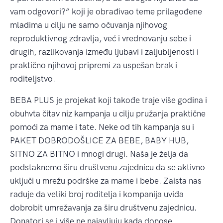
vam odgovori?“ koji je obrađivao teme prilagođene
mladima u cilju ne samo očuvanja njihovog
reproduktivnog zdravlja, već i vrednovanju sebe i
drugih, razlikovanja između ljubavi i zaljubljenosti i
praktično njihovoj pripremi za uspešan brak i
roditeljstvo.
BEBA PLUS je projekat koji takođe traje više godina i
obuhvta čitav niz kampanja u cilju pružanja praktične
pomoći za mame i tate. Neke od tih kampanja su i
PAKET DOBRODOŠLICE ZA BEBE, BABY HUB,
SITNO ZA BITNO i mnogi drugi. Naša je želja da
podstaknemo širu društvenu zajednicu da se aktivno
uključi u mrežu podrške za mame i bebe. Zaista nas
raduje da veliki broj roditelja i kompanija uviđa
dobrobit umrežavanja za širu društvenu zajednicu.
Donatori se i više ne najavljuju kada donose