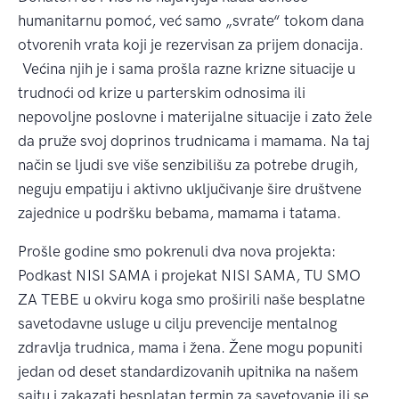
humanitarnu pomoć, već samo „svrate“ tokom dana
otvorenih vrata koji je rezervisan za prijem donacija.
Većina njih je i sama prošla razne krizne situacije u
trudnoći od krize u parterskim odnosima ili
nepovoljne poslovne i materijalne situacije i zato žele
da pruže svoj doprinos trudnicama i mamama. Na taj
način se ljudi sve više senzibilišu za potrebe drugih,
neguju empatiju i aktivno uključivanje šire društvene
zajednice u podršku bebama, mamama i tatama.
Prošle godine smo pokrenuli dva nova projekta:
Podkast NISI SAMA i projekat NISI SAMA, TU SMO
ZA TEBE u okviru koga smo proširili naše besplatne
savetodavne usluge u cilju prevencije mentalnog
zdravlja trudnica, mama i žena. Žene mogu popuniti
jedan od deset standardizovanih upitnika na našem
sajtu i zakazati besplatan termin za savetovanje ili se