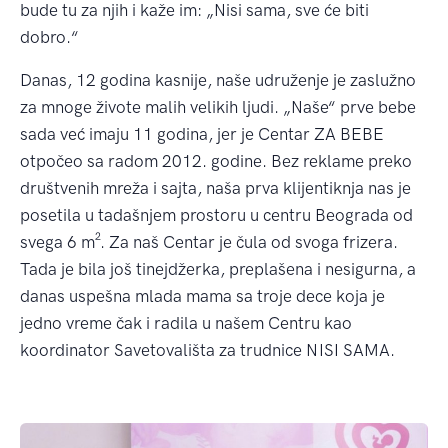
bude tu za njih i kaže im: „Nisi sama, sve će biti
dobro.“
Danas, 12 godina kasnije, naše udruženje je zaslužno
za mnoge živote malih velikih ljudi. „Naše“ prve bebe
sada već imaju 11 godina, jer je Centar ZA BEBE
otpočeo sa radom 2012. godine. Bez reklame preko
društvenih mreža i sajta, naša prva klijentiknja nas je
posetila u tadašnjem prostoru u centru Beograda od
svega 6 m². Za naš Centar je čula od svoga frizera.
Tada je bila još tinejdžerka, preplašena i nesigurna, a
danas uspešna mlada mama sa troje dece koja je
jedno vreme čak i radila u našem Centru kao
koordinator Savetovališta za trudnice NISI SAMA.