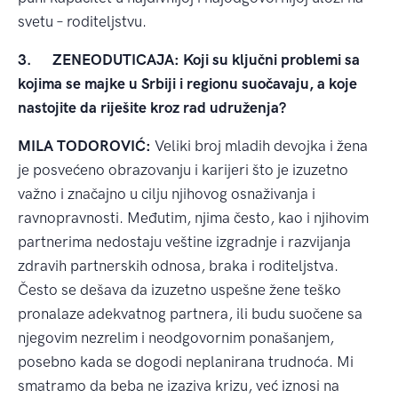
svetu – roditeljstvu.
3.
ZENEODUTICAJA: Koji su ključni problemi sa
kojima se majke u Srbiji i regionu suočavaju, a koje
nastojite da riješite kroz rad udruženj
a?
MILA TODOROVIĆ:
Veliki broj mladih devojka i žena
je posvećeno obrazovanju i karijeri što je izuzetno
važno i značajno u cilju njihovog osnaživanja i
ravnopravnosti. Međutim, njima često, kao i njihovim
partnerima nedostaju veštine izgradnje i razvijanja
zdravih partnerskih odnosa, braka i roditeljstva.
Često se dešava da izuzetno uspešne žene teško
pronalaze adekvatnog partnera, ili budu suočene sa
njegovim nezrelim i neodgovornim ponašanjem,
posebno kada se dogodi neplanirana trudnoća. Mi
smatramo da beba ne izaziva krizu, već iznosi na