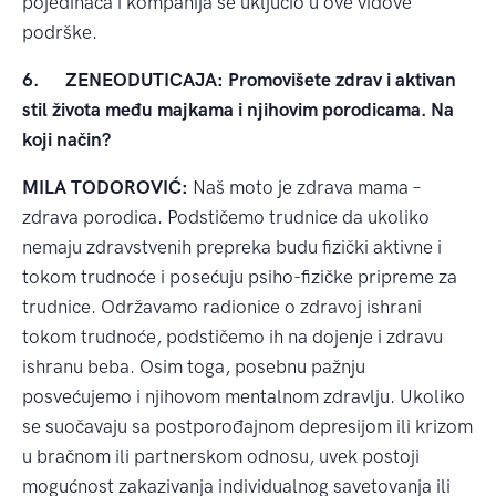
pojedinaca i kompanija se uključio u ove vidove
podrške.
6.
ZENEODUTICAJA: Promovišete zdrav i aktivan
stil života među majkama i njihovim porodicama. Na
koji način?
MILA TODOROVIĆ:
Naš moto je zdrava mama –
zdrava porodica. Podstičemo trudnice da ukoliko
nemaju zdravstvenih prepreka budu fizički aktivne i
tokom trudnoće i posećuju psiho-fizičke pripreme za
trudnice. Održavamo radionice o zdravoj ishrani
tokom trudnoće, podstičemo ih na dojenje i zdravu
ishranu beba. Osim toga, posebnu pažnju
posvećujemo i njihovom mentalnom zdravlju. Ukoliko
se suočavaju sa postporođajnom depresijom ili krizom
u bračnom ili partnerskom odnosu, uvek postoji
mogućnost zakazivanja individualnog savetovanja ili