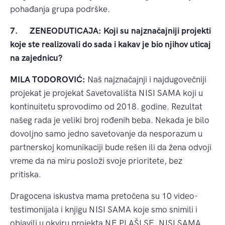
pohađanja grupa podrške.
7.
ZENEODUTICAJA: Koji su najznačajniji projekti
koje ste realizovali do sada i kakav je bio njihov uticaj
na zajednicu?
MILA TODOROVIĆ:
Naš najznačajnji i najdugovečniji
projekat je projekat Savetovališta NISI SAMA koji u
kontinuitetu sprovodimo od 2018. godine. Rezultat
našeg rada je veliki broj rođenih beba. Nekada je bilo
dovoljno samo jedno savetovanje da nesporazum u
partnerskoj komunikaciji bude rešen ili da žena odvoji
vreme da na miru posloži svoje prioritete, bez
pritiska.
Dragocena iskustva mama pretočena su 10 video-
testimonijala i knjigu NISI SAMA koje smo snimili i
objavili u okviru projekta NE PLAŠI SE, NISI SAMA.