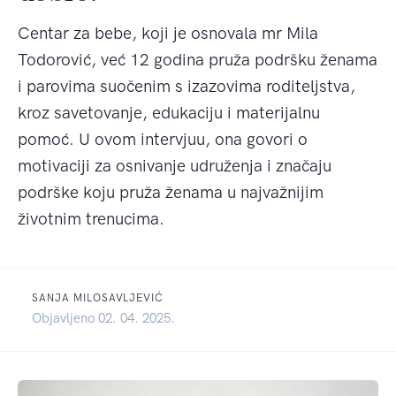
Centar za bebe, koji je osnovala mr Mila
Todorović, već 12 godina pruža podršku ženama
i parovima suočenim s izazovima roditeljstva,
kroz savetovanje, edukaciju i materijalnu
pomoć. U ovom intervjuu, ona govori o
motivaciji za osnivanje udruženja i značaju
podrške koju pruža ženama u najvažnijim
životnim trenucima.
SANJA MILOSAVLJEVIĆ
Objavljeno 02. 04. 2025.