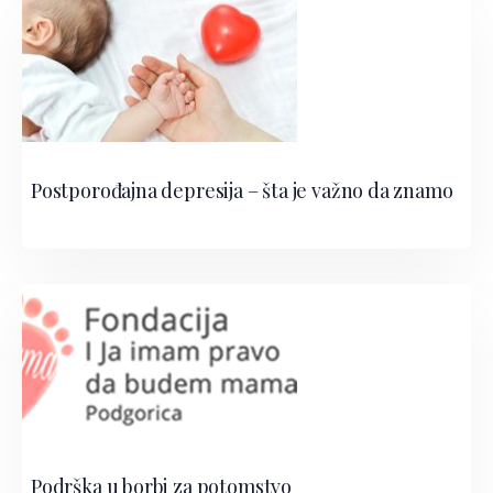
Postporođajna depresija – šta je važno da znamo
Podrška u borbi za potomstvo