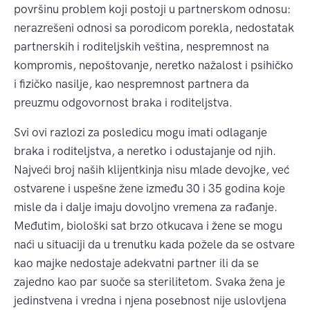
površinu problem koji postoji u partnerskom odnosu:
nerazrešeni odnosi sa porodicom porekla, nedostatak
partnerskih i roditeljskih veština, nespremnost na
kompromis, nepoštovanje, neretko nažalost i psihičko
i fizičko nasilje, kao nespremnost partnera da
preuzmu odgovornost braka i roditeljstva.
Svi ovi razlozi za posledicu mogu imati odlaganje
braka i roditeljstva, a neretko i odustajanje od njih.
Najveći broj naših klijentkinja nisu mlade devojke, već
ostvarene i uspešne žene između 30 i 35 godina koje
misle da i dalje imaju dovoljno vremena za rađanje.
Međutim, biološki sat brzo otkucava i žene se mogu
naći u situaciji da u trenutku kada požele da se ostvare
kao majke nedostaje adekvatni partner ili da se
zajedno kao par suoče sa sterilitetom. Svaka žena je
jedinstvena i vredna i njena posebnost nije uslovljena