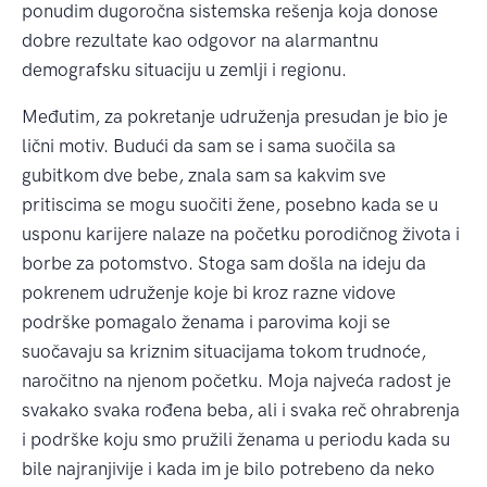
ponudim dugoročna sistemska rešenja koja donose
dobre rezultate kao odgovor na alarmantnu
demografsku situaciju u zemlji i regionu.
Međutim, za pokretanje udruženja presudan je bio je
lični motiv. Budući da sam se i sama suočila sa
gubitkom dve bebe, znala sam sa kakvim sve
pritiscima se mogu suočiti žene, posebno kada se u
usponu karijere nalaze na početku porodičnog života i
borbe za potomstvo. Stoga sam došla na ideju da
pokrenem udruženje koje bi kroz razne vidove
podrške pomagalo ženama i parovima koji se
suočavaju sa kriznim situacijama tokom trudnoće,
naročitno na njenom početku. Moja najveća radost je
svakako svaka rođena beba, ali i svaka reč ohrabrenja
i podrške koju smo pružili ženama u periodu kada su
bile najranjivije i kada im je bilo potrebeno da neko