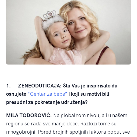
1. ZENEODUTICAJA: Šta Vas je inspirisalo da
osnujete
“Centar za bebe”
i koji su motivi bili
presudni za pokretanje udruženja?
MILA TODOROVIĆ:
Na globalnom nivou, a i u našem
regionu se rađa sve manje dece. Razlozi tome su
mnogobrojni. Pored brojnih spoljnih faktora poput sve