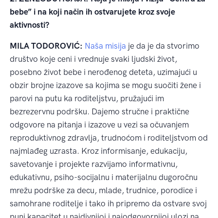
bebe” i na koji način ih ostvarujete kroz svoje
aktivnosti?
MILA TODOROVIĆ:
Naša misija
je da je da stvorimo
društvo koje ceni i vrednuje svaki ljudski život,
posebno život bebe i nerođenog deteta, uzimajući u
obzir brojne izazove sa kojima se mogu suočiti žene i
parovi na putu ka roditeljstvu, pružajući im
bezrezervnu podršku. Dajemo stručne i praktične
odgovore na pitanja i izazove u vezi sa očuvanjem
reproduktivnog zdravlja, trudnoćom i roditeljstvom od
najmlađeg uzrasta. Kroz informisanje, edukaciju,
savetovanje i projekte razvijamo informativnu,
edukativnu, psiho-socijalnu i materijalnu dugoročnu
mrežu podrške za decu, mlade, trudnice, porodice i
samohrane roditelje i tako ih pripremo da ostvare svoj
puni kapacitet u najdivnijoj i najodgovornijoj ulozi na