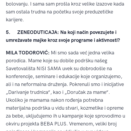
bolovanju. I sama sam prošla kroz velike izazove kada
sam ostala trudna na početku svoje preduzetičke
karijere.
5.
ZENEODUTICAJA: Na koji način povezujete i
umrežavate majke kroz svoje programe i aktivnosti?
MILA TODOROVIĆ:
Mi smo sada već jedna velika
porodica. Mame koje su dobile podršku našeg
Savetovališta NISI SAMA uvek su dobrodošle na
konferencije, seminare i edukacije koje organizujemo,
ali i na neformalna druženja. Pokrenuli smo i inicijative
„Darivanje trudnica“, kao i „Doručak za mame“.
Ukoliko je mamama nakon rođenja potrebna
materijalna podrška u vidu stvari, kozmetike i opreme
za bebe, uključujemo ih u kampanje koje sprovodimo u
okviru projekta BEBA PLUS. Vremenom, veliki broj