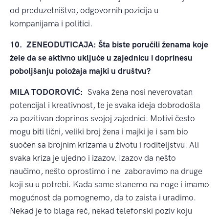
od preduzetništva, odgovornih pozicija u
kompanijama i politici.
10.
ZENEODUTICAJA: Šta biste poručili ženama koje
žele da se aktivno uključe u zajednicu i doprinesu
poboljšanju položaja majki u društvu?
MILA TODOROVIĆ:
Svaka žena nosi neverovatan
potencijal i kreativnost, te je svaka ideja dobrodošla
za pozitivan doprinos svojoj zajednici. Motivi često
mogu biti lični, veliki broj žena i majki je i sam bio
suočen sa brojnim krizama u životu i roditeljstvu. Ali
svaka kriza je ujedno i izazov. Izazov da nešto
naučimo, nešto oprostimo i ne zaboravimo na druge
koji su u potrebi. Kada same stanemo na noge i imamo
mogućnost da pomognemo, da to zaista i uradimo.
Nekad je to blaga reč, nekad telefonski poziv koju