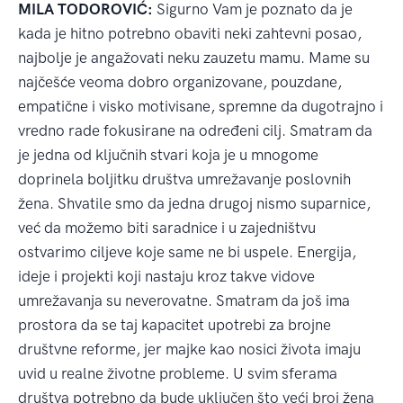
MILA TODOROVIĆ:
Sigurno Vam je poznato da je
kada je hitno potrebno obaviti neki zahtevni posao,
najbolje je angažovati neku zauzetu mamu. Mame su
najčešće veoma dobro organizovane, pouzdane,
empatične i visko motivisane, spremne da dugotrajno i
vredno rade fokusirane na određeni cilj. Smatram da
je jedna od ključnih stvari koja je u mnogome
doprinela boljitku društva umrežavanje poslovnih
žena. Shvatile smo da jedna drugoj nismo suparnice,
već da možemo biti saradnice i u zajedništvu
ostvarimo ciljeve koje same ne bi uspele. Energija,
ideje i projekti koji nastaju kroz takve vidove
umrežavanja su neverovatne. Smatram da još ima
prostora da se taj kapacitet upotrebi za brojne
društvne reforme, jer majke kao nosici života imaju
uvid u realne životne probleme. U svim sferama
društva potrebno da bude uključen što veći broj žena