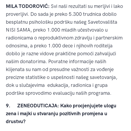
MILA TODOROVIĆ:
Svi naši rezultati su merljivi i lako
proverljivi. Do sada je preko 5.300 trudnica dobilo
besplatnu psihološku podršku našeg Savetovališta
NISI SAMA, preko 1.000 mladih učestvovalo u
radionicama o reproduktivnom zdravlju i partnerskim
odnosima, a preko 1.000 dece i njihovih roditelja
dobilo je razne vidove praktične pomoći zahvaljući
našim donatorima. Povratne informacije naših
klijenata su nam od presudne važnosti za vođenje
precizne statistike o uspešnosti našeg savetovanja,
dok u slučajevima edukacija, radionica i grupa
podrške sprovodimo evaluaciju naših programa.
9.
ZENEODUTICAJA: Kako procjenjujete ulogu
zena i majki u stvaranju pozitivnih promjena u
drustvu?