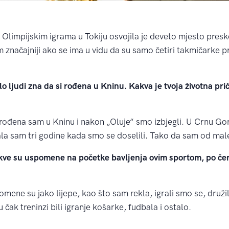
Olimpijskim igrama u Tokiju osvojila je deveto mjesto presko
im značajniji ako se ima u vidu da su samo četiri takmičarke p
udi zna da si rođena u Kninu. Kakva je tvoja životna priča
rođena sam u Kninu i nakon „Oluje“ smo izbjegli. U Crnu Gor
mala sam tri godine kada smo se doselili. Tako da sam od mal
 su uspomene na početke bavljenja ovim sportom, po čem
mene su jako lijepe, kao što sam rekla, igrali smo se, družili
 čak treninzi bili igranje košarke, fudbala i ostalo.