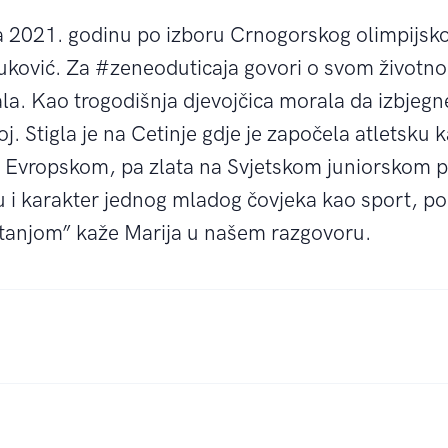
a 2021. godinu po izboru Crnogorskog olimpijsk
Vuković. Za #zeneoduticaja govori o svom životn
ala. Kao trogodišnja djevojčica morala da izbjegn
. Stigla je na Cetinje gdje je započela atletsku ka
 Evropskom, pa zlata na Svjetskom juniorskom p
eru i karakter jednog mladog čovjeka kao sport, 
tanjom” kaže Marija u našem razgovoru.