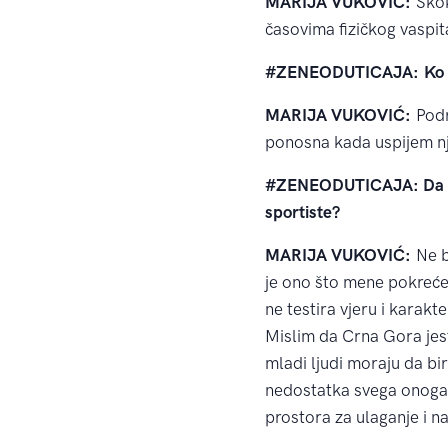
MARIJA VUKOVIĆ:
Skok
časovima fizičkog vaspit
#ZENEODUTICAJA:
Ko 
MARIJA VUKOVIĆ:
Podr
ponosna kada uspijem nj
#ZENEODUTICAJA: Da li je
sportiste?
MARIJA VUKOVIĆ:
Ne b
je ono što mene pokreće, 
ne testira vjeru i kara
Mislim da Crna Gora jest
mladi ljudi moraju da bir
nedostatka svega onoga 
prostora za ulaganje i na