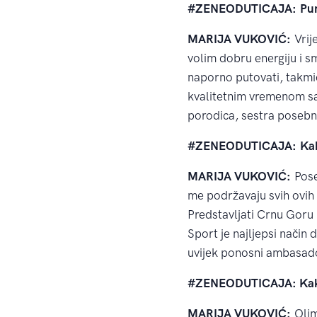
#ZENEODUTICAJA:
Pun
MARIJA VUKOVIĆ:
Vrij
volim dobru energiju i s
naporno putovati, takmič
kvalitetnim vremenom sa 
porodica, sestra posebn
#ZENEODUTICAJA:
Kak
MARIJA VUKOVIĆ:
Pose
me podržavaju svih ovih 
Predstavljati Crnu Goru i
Sport je najljepsi način
uvijek ponosni ambasado
#ZENEODUTICAJA: Kako s
MARIJA VUKOVIĆ:
Olim