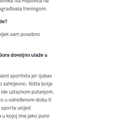
avnika Iva Popovića na
ograđivala treningom.
ade?
uvijek sam posebno
Gora dovoljno ulaže u
lni sportista jer ljubav
o zahtijevno. Ništa bolje
e ide uzlaznom putanjom.
što u određenom dobu ti
d sporta usljed
 u kojoj ima jako puno