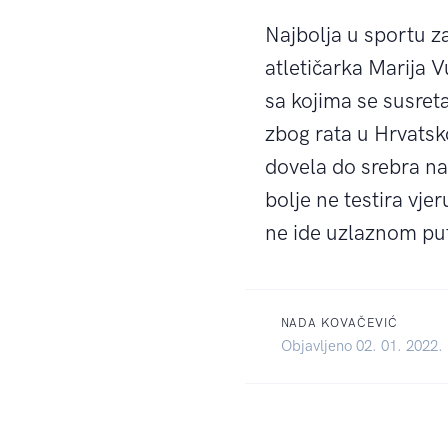
Najbolja u sportu z
atletičarka Marija 
sa kojima se susret
zbog rata u Hrvatskoj
dovela do srebra na
bolje ne testira vj
ne ide uzlaznom pu
NADA KOVAČEVIĆ
Objavljeno 02. 01. 2022.