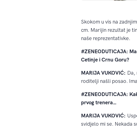
Skokom u vis na zadnjim 
cm. Marijin rezultat je t
naše reprezentativke.
#ZENEODUTICAJA: Malo lj
Cetinje i Crnu Goru?
MARIJA VUKOVIĆ:
Da, 
roditelji našli posao. I
#ZENEODUTICAJA: Kakve
prvog trenera…
MARIJA VUKOVIĆ:
Uspo
svidjelo mi se. Nekada su