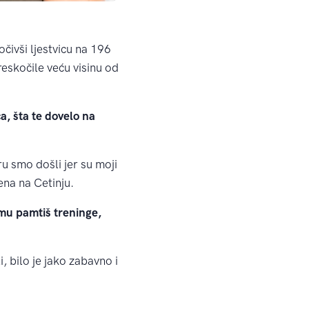
čivši ljestvicu na 196
reskočile veću visinu od
, šta te dovelo na
u smo došli jer su moji
ena na Cetinju.
u pamtiš treninge,
, bilo je jako zabavno i