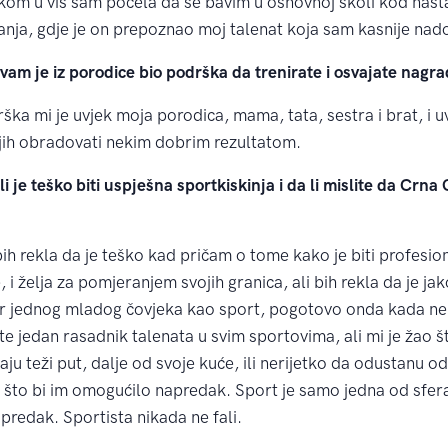
om u vis sam počela da se bavim u osnovnoj školi kod nast
anja, gdje je on prepoznao moj talenat koja sam kasnije nad
vam je iz porodice bio podrška da trenirate i osvajate nagr
ška mi je uvjek moja porodica, mama, tata, sestra i brat, i 
ih obradovati nekim dobrim rezultatom.
 teško biti uspješna sportkiskinja i da li mislite da Crna 
ih rekla da je teško kad pričam o tome kako je biti profesiona
i želja za pomjeranjem svojih granica, ali bih rekla da je jak
kter jednog mladog čovjeka kao sport, pogotovo onda kada n
e jedan rasadnik talenata u svim sportovima, ali mi je žao 
aju teži put, dalje od svoje kuće, ili nerijetko da odustanu o
što bi im omogućilo napredak. Sport je samo jedna od sfera
predak. Sportista nikada ne fali.