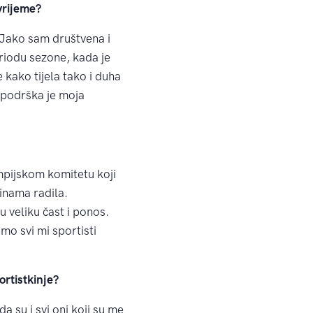
vrijeme?
 Jako sam društvena i
riodu sezone, kada je
 kako tijela tako i duha
 podrška je moja
pijskom komitetu koji
inama radila.
u veliku čast i ponos.
mo svi mi sportisti
rtistkinje?
a su i svi oni koji su me