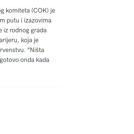
og komiteta (COK) je
om putu i izazovima
e iz rodnog grada
rijeru, koja je
rvenstvu. “Ništa
pogotovo onda kada