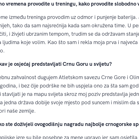
o vremena provodite u treningu, kako provodite slobodno 
eme između treninga provodim uz odmor i punjenje baterija.
mijeh, tako da sam najsrećnija kada sam okružena time. U pe
iti, i živjeti ubrzanim tempom, trudim se da održavam stanje
ljudima koje volim. Kao što sam i rekla moja prva i najveća
o.
av je osjećaj predstavljati Crnu Goru u svijetu?
bnu zahvalnost dugujem Atletskom savezu Crne Gore i Olim
godina, i bez čije podrške ne bih uspjela ono za šta sam god
 stavljati je na mapu svijeta skroz moj poziv predstavlja jedn
 da jedna država dobije svoje mjesto pod suncem i mislim da s
ri naše zemlje.
te doživjeli ovogodišnju nagradu najbolje crnogorske spo
pijske igre su bile posebne za mene upravo jer sam osjetila d