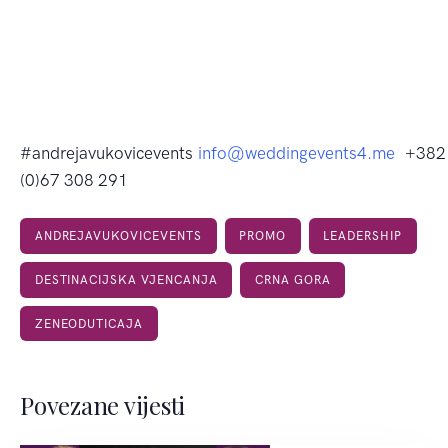
#andrejavukovicevents
info@weddingevents4.me
+382
(0)67 308 291
ANDREJAVUKOVICEVENTS
PROMO
LEADERSHIP
DESTINACIJSKA VJENCANJA
CRNA GORA
ZENEODUTICAJA
Povezane vijesti