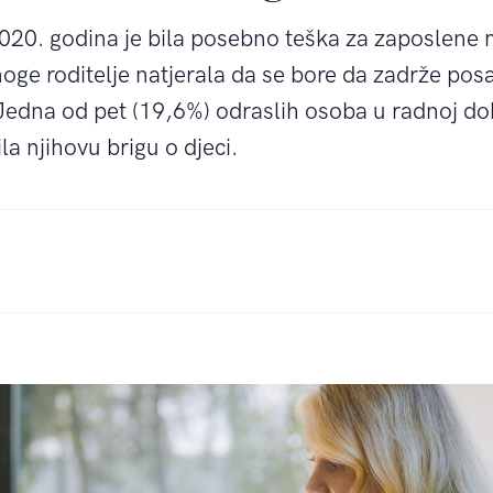
20. godina je bila posebno teška za zaposlene m
ge roditelje natjerala da se bore da zadrže posao i
edna od pet (19,6%) odraslih osoba u radnoj dobi 
a njihovu brigu o djeci.