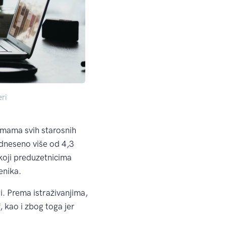
ri
amama svih starosnih
odneseno više od 4,3
 koji preduzetnicima
enika.
i. Prema istraživanjima,
, kao i zbog toga jer