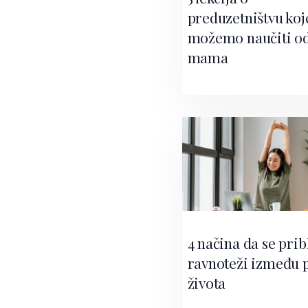
preduzetništvu koj
možemo naučiti o
mama
4 načina da se prib
ravnoteži između p
života