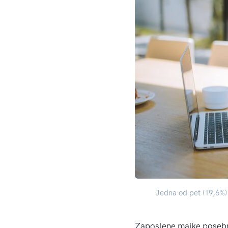
Jedna od pet (19,6%) 
Zaposlene majke posebno