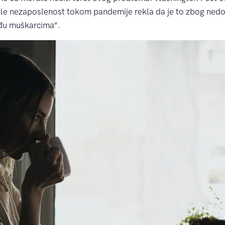
avile nezaposlenost tokom pandemije rekla da je to zbog nedos
đu muškarcima“.