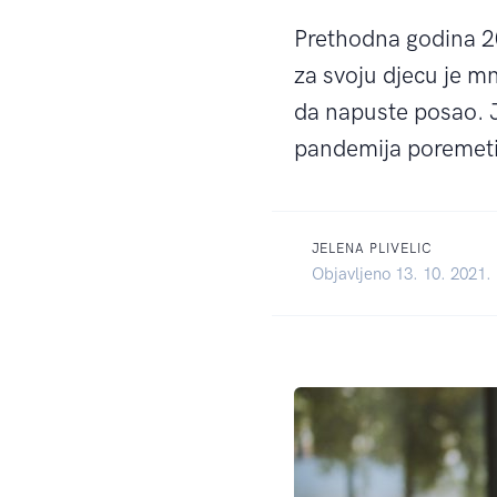
Prethodna godina 20
za svoju djecu je mno
da napuste posao. J
pandemija poremetil
JELENA PLIVELIC
Objavljeno 13. 10. 2021.