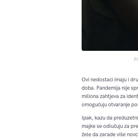
P
Ovi nedostaci imaju i d
doba. Pandemija nije spr
miliona zahtjeva za iden
omogućuju otvaranje pos
Ipak, kazu da preduzetni
majke se odlučuju za pre
žele da zarade više novc