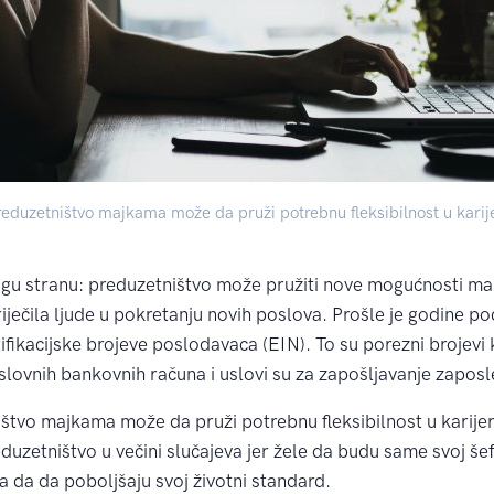
reduzetništvo majkama može da pruži potrebnu fleksibilnost u karije
rugu stranu: preduzetništvo može pružiti nove mogućnosti m
iječila ljude u pokretanju novih poslova. Prošle je godine p
tifikacijske brojeve poslodavaca (EIN). To su porezni brojevi
lovnih bankovnih računa i uslovi su za zapošljavanje zaposl
štvo majkama može da pruži potrebnu fleksibilnost u karijer
duzetništvo u večini slučajeva jer žele da budu same svoj šef
a da da poboljšaju svoj životni standard.