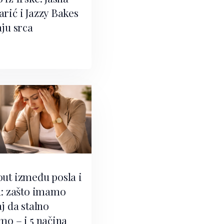
rić i Jazzy Bakes
aju srca
ut između posla i
a: zašto imamo
j da stalno
mo – i 5 načina