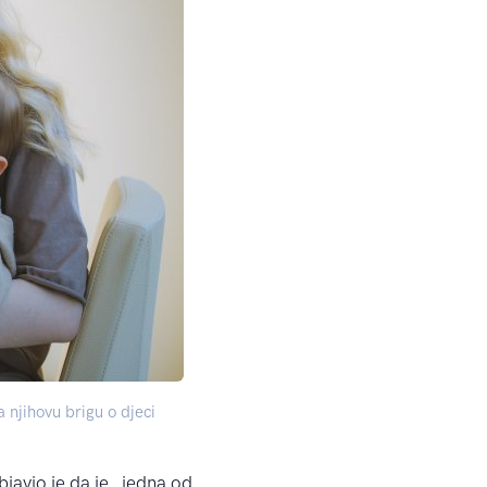
 njihovu brigu o djeci
avio je da je „jedna od