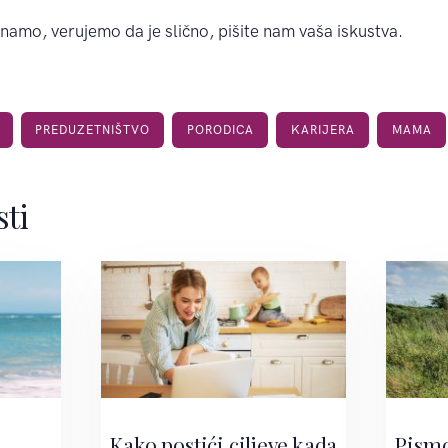
namo, verujemo da je slično, pišite nam vaša iskustva.
PREDUZETNIŠTVO
PORODICA
KARIJERA
MAMA
sti
Kako postići ciljeve kada
Pismo