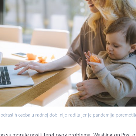
odraslih osoba u radnoj dobi nije radila jer je pandemija poremetila
 su morale nositi teret ovog problema. Washington Post obj