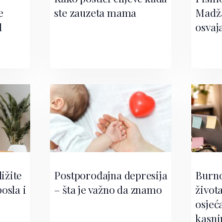
e
ste zauzeta mama
Madža
d
osvaj
ližite
Postporođajna depresija
Burno
osla i
– šta je važno da znamo
život
osjeća
kasni