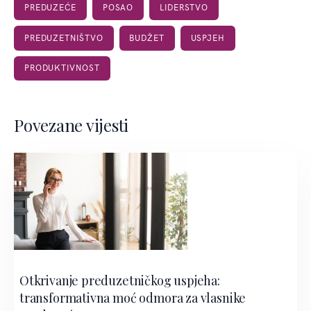
PREDUZEĆE
POSAO
LIDERSTVO
PREDUZETNIŠTVO
BUDŽET
USPJEH
PRODUKTIVNOST
Povezane vijesti
Otkrivanje preduzetničkog uspjeha:
transformativna moć odmora za vlasnike