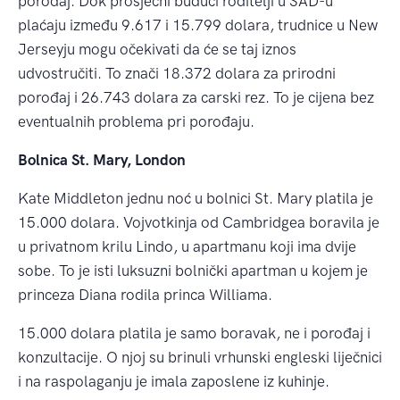
porođaj. Dok prosječni budući roditelji u SAD-u
plaćaju između 9.617 i 15.799 dolara, trudnice u New
Jerseyju mogu očekivati da će se taj iznos
udvostručiti. To znači 18.372 dolara za prirodni
porođaj i 26.743 dolara za carski rez. To je cijena bez
eventualnih problema pri porođaju.
Bolnica St. Mary, London
Kate Middleton jednu noć u bolnici St. Mary platila je
15.000 dolara. Vojvotkinja od Cambridgea boravila je
u privatnom krilu Lindo, u apartmanu koji ima dvije
sobe. To je isti luksuzni bolnički apartman u kojem je
princeza Diana rodila princa Williama.
15.000 dolara platila je samo boravak, ne i porođaj i
konzultacije. O njoj su brinuli vrhunski engleski liječnici
i na raspolaganju je imala zaposlene iz kuhinje.