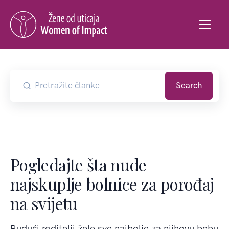
Search
Pogledajte šta nude
najskuplje bolnice za porođaj
na svijetu
Budući roditelji žele sve najbolje za njihovu bebu