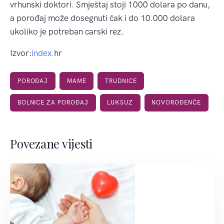
vrhunski doktori. Smještaj stoji 1000 dolara po danu,
a porođaj može dosegnuti čak i do 10.000 dolara
ukoliko je potreban carski rez.
Izvor:
index.
hr
POROĐAJ
MAME
TRUDNICE
BOLNICE ZA POROĐAJ
LUKSUZ
NOVOROĐENČE
Povezane vijesti