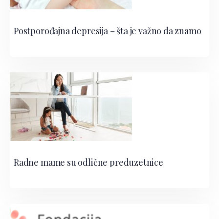
Postporođajna depresija – šta je važno da znamo
Radne mame su odlične preduzetnice