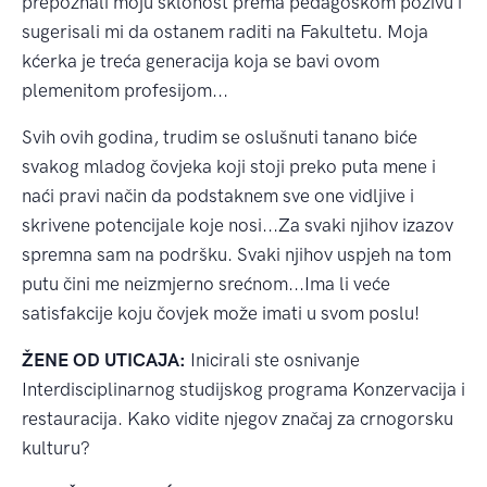
prepoznali moju sklonost prema pedagoškom pozivu i
sugerisali mi da ostanem raditi na Fakultetu. Moja
kćerka je treća generacija koja se bavi ovom
plemenitom profesijom...
Svih ovih godina, trudim se oslušnuti tanano biće
svakog mladog čovjeka koji stoji preko puta mene i
naći pravi način da podstaknem sve one vidljive i
skrivene potencijale koje nosi...Za svaki njihov izazov
spremna sam na podršku. Svaki njihov uspjeh na tom
putu čini me neizmjerno srećnom...Ima li veće
satisfakcije koju čovjek može imati u svom poslu!
ŽENE OD UTICAJA:
Inicirali ste osnivanje
Interdisciplinarnog studijskog programa Konzervacija i
restauracija. Kako vidite njegov značaj za crnogorsku
kulturu?