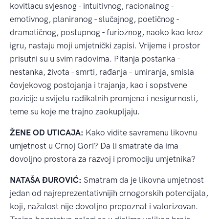
kovitlacu svjesnog - intuitivnog, racionalnog -
emotivnog, planiranog - slučajnog, poetičnog -
dramatičnog, postupnog - furioznog, naoko kao kroz
igru, nastaju moji umjetnički zapisi. Vrijeme i prostor
prisutni su u svim radovima. Pitanja postanka -
nestanka, života - smrti, rađanja – umiranja, smisla
čovjekovog postojanja i trajanja, kao i sopstvene
pozicije u svijetu radikalnih promjena i nesigurnosti,
teme su koje me trajno zaokupljaju.
ŽENE OD UTICAJA:
Kako vidite savremenu likovnu
umjetnost u Crnoj Gori? Da li smatrate da ima
dovoljno prostora za razvoj i promociju umjetnika?
NATAŠA ĐUROVIĆ:
Smatram da je likovna umjetnost
jedan od najreprezentativnijih crnogorskih potencijala,
koji, nažalost nije dovoljno prepoznat i valorizovan.