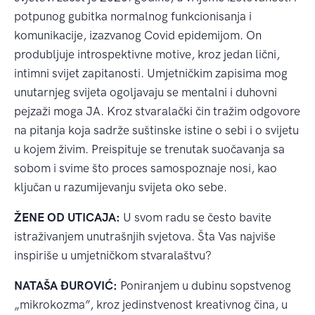
potpunog gubitka normalnog funkcionisanja i
komunikacije, izazvanog Covid epidemijom. On
produbljuje introspektivne motive, kroz jedan lični,
intimni svijet zapitanosti. Umjetničkim zapisima mog
unutarnjeg svijeta ogoljavaju se mentalni i duhovni
pejzaži moga JA. Kroz stvaralački čin tražim odgovore
na pitanja koja sadrže suštinske istine o sebi i o svijetu
u kojem živim. Preispituje se trenutak suočavanja sa
sobom i svime što proces samospoznaje nosi, kao
ključan u razumijevanju svijeta oko sebe.
ŽENE OD UTICAJA:
U svom radu se često bavite
istraživanjem unutrašnjih svjetova. Šta Vas najviše
inspiriše u umjetničkom stvaralaštvu?
NATAŠA ĐUROVIĆ:
Poniranjem u dubinu sopstvenog
„mikrokozma”, kroz jedinstvenost kreativnog čina, u