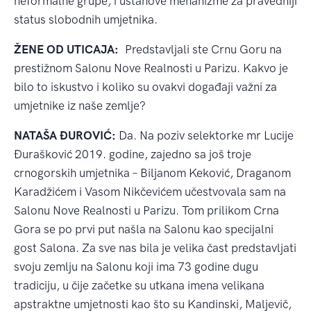
neformalne grupe
, i ustanove mehanizme za pravedniji
status slobodnih umjetnika.
ŽENE OD UTICAJA:
Predstavljali ste Crnu Goru na
prestižnom Salonu Nove Realnosti u Parizu. Kakvo je
bilo to iskustvo i koliko su ovakvi događaji važni za
umjetnike iz naše zemlje?
NATAŠA ĐUROVIĆ:
Da. Na poziv selektorke mr Lucije
Đurašković 2019. godine, zajedno sa još troje
crnogorskih umjetnika – Biljanom Keković, Draganom
Karadžićem i Vasom Nikčevićem učestvovala sam na
Salonu Nove Realnosti u Parizu. Tom prilikom Crna
Gora se po prvi put našla na Salonu kao specijalni
gost Salona. Za sve nas bila je velika čast predstavljati
svoju zemlju na Salonu koji ima 73 godine dugu
tradiciju, u čije začetke su utkana imena velikana
apstraktne umjetnosti kao što su Kandinski, Maljevič,