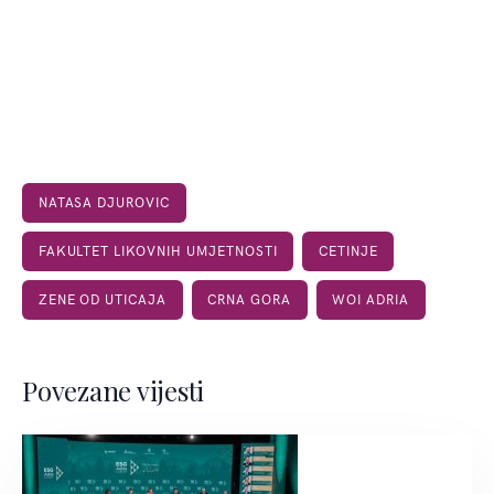
NATASA DJUROVIC
FAKULTET LIKOVNIH UMJETNOSTI
CETINJE
ZENE OD UTICAJA
CRNA GORA
WOI ADRIA
Povezane vijesti