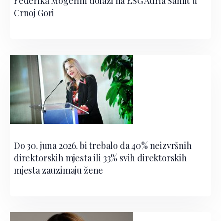
Federika Mogerini dolazi na ESG Adria Samit u
Crnoj Gori
Do 30. juna 2026. bi trebalo da 40% neizvršnih
direktorskih mjesta ili 33% svih direktorskih
mjesta zauzimaju žene