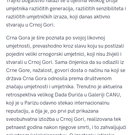
Trajno bogatstvo nalazi se u djelima velikog broja
umjetnika različitih generacija, različitih senzibiliteta i
različitih umjetničkih izraza, koji danas aktivno
stvaraju u Crnoj Gori.
Crna Gora je šire poznata po svojoj likovnoj
umjetnosti, prevashodno kroz slavu koju su postizali
pojedini veliki crnogorski umjetnici, koji nisu živjeli i
stvarali u Crnoj Gori. Sama činjenica da su odlazili iz
Crne Gore, nažalost, govori dosta o načinu na koji se
država Crna Gora odnosila prema društvenom
značaju umjetnosti i umjetnika. Trenutno je aktuelna
retrospektiva velikog Dada Đurića u Galeriji CANU,
koji je u Parizu odavno stekao internacionalnu
reputaciju, a čija je, po prvi put prikazana
sveobuhvatna izložba u Crnoj Gori, realizovana tek
petnaest godina nakon njegove smrti, i to zahvaljujući