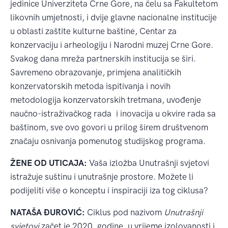
jedinice Univerziteta Crne Gore, na čelu sa Fakultetom
likovnih umjetnosti, i dvije glavne nacionalne institucije
u oblasti zaštite kulturne baštine, Centar za
konzervaciju i arheologiju i Narodni muzej Crne Gore.
Svakog dana mreža partnerskih institucija se širi.
Savremeno obrazovanje, primjena analitičkih
konzervatorskih metoda ispitivanja i novih
metodologija konzervatorskih tretmana, uvođenje
naučno-istraživačkog rada i inovacija u okvire rada sa
baštinom, sve ovo govori u prilog širem društvenom
značaju osnivanja pomenutog studijskog programa.
ŽENE OD UTICAJA:
Vaša izložba Unutrašnji svjetovi
istražuje suštinu i unutrašnje prostore. Možete li
podijeliti više o konceptu i inspiraciji iza tog ciklusa?
NATAŠA ĐUROVIĆ:
Ciklus pod nazivom
Unutrašnji
svjetovi
začet je 2020. godine, u vrijeme izolovanosti i