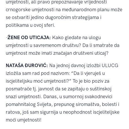
umjetnosti, ali pravo prepoznavanje vrijednosti
crnogorske umjetnosti na međunarodnom planu može
se ostvariti jedino dugoročnim strategijama i
politikama u ovoj sferi.
·
ŽENE OD UTICAJA:
Kako gledate na ulogu
umjetnosti u savremenom društvu? Da li smatrate da
umjetnost može imati značajan društveni uticaj?
NATAŠA ĐUROVIĆ:
Na jednoj davnoj izložbi ULUCG
izložila sam rad pod nazivom: “Da li vjeruješ u
iscjeliteljsku moć umjetnosti?” To je bio poziv za
posmatrače tj. javnost da se zapitaju o suštinskoj
snazi umjetnosti. Danas, u sumornoj svakodnevici
pomahnitalog Svijeta, prepunog siromaštva, bolesti i
ratova, još sam sigurnija u neophodnost iscjeliteljske
moći umjetnosti!