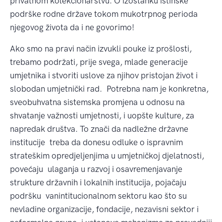
privatnom kolekcionarstvu. O izostanku istinske
podrške rodne države tokom mukotrpnog perioda
njegovog života da i ne govorimo!
Ako smo na pravi način izvukli pouke iz prošlosti,
trebamo podržati, prije svega, mlade generacije
umjetnika i stvoriti uslove za njihov pristojan život i
slobodan umjetnički rad. Potrebna nam je konkretna,
sveobuhvatna sistemska promjena u odnosu na
shvatanje važnosti umjetnosti, i uopšte kulture, za
napredak društva. To znači da nadležne državne
institucije treba da donesu odluke o ispravnim
strateškim opredjeljenjima u umjetničkoj djelatnosti,
povećaju ulaganja u razvoj i osavremenjavanje
strukture državnih i lokalnih institucija, pojačaju
podršku vanintitucionalnom sektoru kao što su
nevladine organizacije, fondacije, nezavisni sektor i