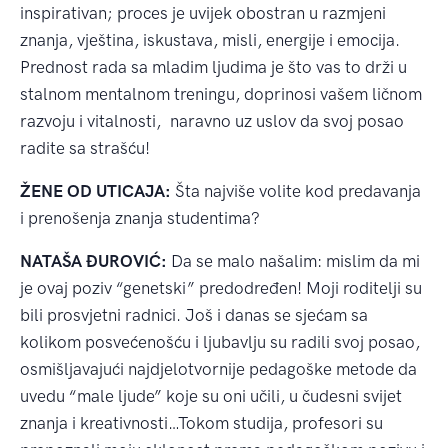
inspirativan; proces je uvijek obostran u razmjeni
znanja, vještina, iskustava, misli, energije i emocija.
Prednost rada sa mladim ljudima je što vas to drži u
stalnom mentalnom treningu, doprinosi vašem ličnom
razvoju i vitalnosti, naravno uz uslov da svoj posao
radite sa strašću!
ŽENE OD UTICAJA:
Šta najviše volite kod predavanja
i prenošenja znanja studentima?
NATAŠA ĐUROVIĆ:
Da se malo našalim: mislim da mi
je ovaj poziv “genetski” predodređen! Moji roditelji su
bili prosvjetni radnici. Još i danas se sjećam sa
kolikom posvećenošću i ljubavlju su radili svoj posao,
osmišljavajući najdjelotvornije pedagoške metode da
uvedu “male ljude” koje su oni učili, u čudesni svijet
znanja i kreativnosti…Tokom studija, profesori su