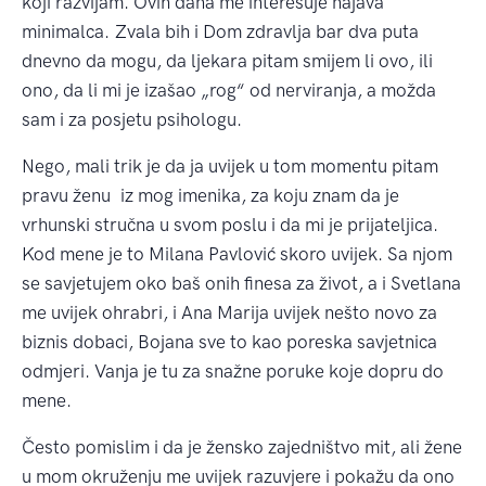
koji razvijam. Ovih dana me interesuje najava
minimalca. Zvala bih i Dom zdravlja bar dva puta
dnevno da mogu, da ljekara pitam smijem li ovo, ili
ono, da li mi je izašao „rog“ od nerviranja, a možda
sam i za posjetu psihologu.
Nego, mali trik je da ja uvijek u tom momentu pitam
pravu ženu iz mog imenika, za koju znam da je
vrhunski stručna u svom poslu i da mi je prijateljica.
Kod mene je to Milana Pavlović skoro uvijek. Sa njom
se savjetujem oko baš onih finesa za život, a i Svetlana
me uvijek ohrabri, i Ana Marija uvijek nešto novo za
biznis dobaci, Bojana sve to kao poreska savjetnica
odmjeri. Vanja je tu za snažne poruke koje dopru do
mene.
Često pomislim i da je žensko zajedništvo mit, ali žene
u mom okruženju me uvijek razuvjere i pokažu da ono