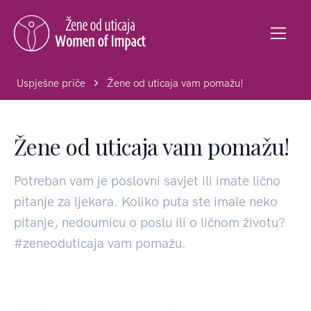
Uspješne priče
Žene od uticaja vam pomažu!
Žene od uticaja vam pomažu!
Potreban vam je poslovni savjet ili imate lično
pitanje za ljekara. Koliko puta ste imale neko
pitanje, nedoumicu o poslu ili o ličnom životu?
#zeneoduticaja vam pomažu.