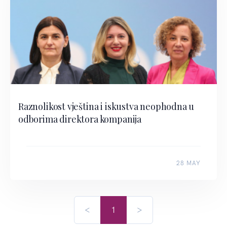
Raznolikost vještina i iskustva neophodna u
odborima direktora kompanija
28 MAY
<
1
>